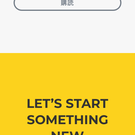
購読
LET’S START
SOMETHING